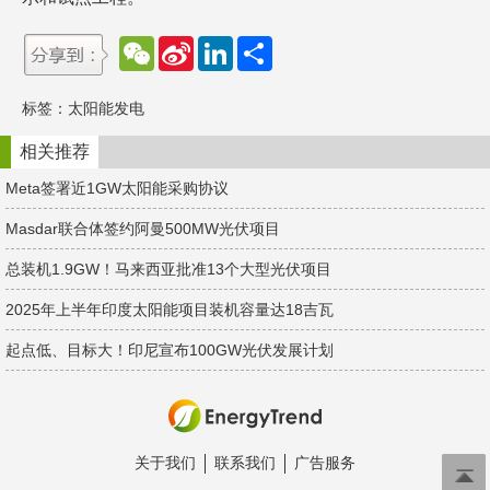
W
S
L
分
e
i
i
享
C
n
n
h
a
k
标签：
太阳能发电
a
W
e
t
e
d
i
I
相关推荐
b
n
o
Meta签署近1GW太阳能采购协议
Masdar联合体签约阿曼500MW光伏项目
总装机1.9GW！​马来西亚批准13个大型光伏项目
2025年上半年印度太阳能项目装机容量达18吉瓦
起点低、目标大！印尼宣布100GW光伏发展计划
关于我们
联系我们
广告服务