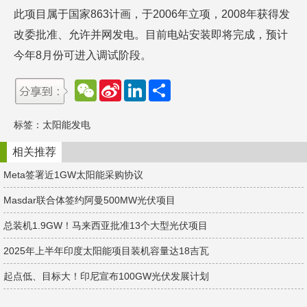
此项目属于国家863计画，于2006年立项，2008年获得发
改委批准、允许并网发电。目前电站安装即将完成，预计
今年8月份可进入调试阶段。
W
S
L
分
e
i
i
享
C
n
n
h
a
k
标签：
太阳能发电
a
W
e
t
e
d
i
I
相关推荐
b
n
o
Meta签署近1GW太阳能采购协议
Masdar联合体签约阿曼500MW光伏项目
总装机1.9GW！​马来西亚批准13个大型光伏项目
2025年上半年印度太阳能项目装机容量达18吉瓦
起点低、目标大！印尼宣布100GW光伏发展计划