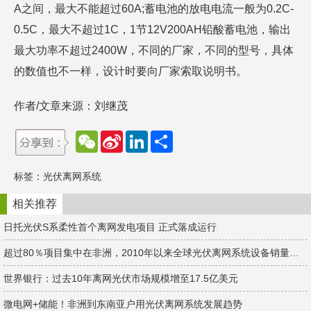
A之间，最大不能超过60A;蓄电池的放电电流一般为0.2C-
0.5C，最大不超过1C，1节12V200AH铅酸蓄电池，输出
最大功率不超过2400W，不同的厂家，不同的型号，具体
的数值也不一样，设计时要向厂家索取说明书。
作者/文章来源：刘继茂
W
S
L
分
e
i
i
享
C
n
n
h
a
k
标签：
光伏离网系统
a
W
e
t
e
d
i
I
相关推荐
b
n
o
日托光伏S系柔性首个离网发电项目 正式落成运行
超过80％项目集中在非洲，2010年以来全球光伏离网系统设备销量达1.8亿台
世界银行：过去10年离网光伏市场规模增至17.5亿美元
微电网+储能！非洲到东南亚户用光伏离网系统发展趋势