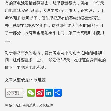
有的蓄电池容量都算进去，结果容量很大，例如一个每天
用电量10KWH系统，客户要求2个阴雨天，正常设计，用
4KW组件就可以了，但如果把所有的蓄电池容量都算进
去，就需要12KW的组件，这些组件绝大部分时间都只用
了一部分，只有当蓄电池全部用完，第二天充电时才能用
上。
对于非常重要的地方，需要考虑两个阴雨天之间的间隔时
间，组件要配多一些，一般建议3-5天，在保证自身用电的
情下，要把蓄电池充满。
文章来源/做能：刘继茂
W
S
L
分
e
i
i
享
C
n
n
h
a
k
标签：
光伏离网系统
,
光伏组件
a
W
e
t
e
d