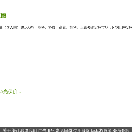
领跑
标量（含入围）10.56GW，晶科、协鑫、高景、英利、正泰领跑定标市场；N型组件投标均
光伏价...
关于我们
联络我们
广告服务
常见问题
使用条款
隐私权政策
会员条款