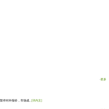
‧
更多
停对外报价，市场成...
[详内文]