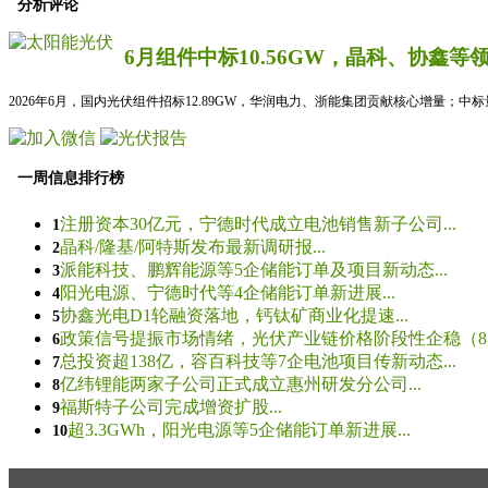
分析评论
6月组件中标10.56GW，晶科、协鑫等
2026年6月，国内光伏组件招标12.89GW，华润电力、浙能集团贡献核心增量；中
一周信息排行榜
注册资本30亿元，宁德时代成立电池销售新子公司...
1
晶科/隆基/阿特斯发布最新调研报...
2
派能科技、鹏辉能源等5企储能订单及项目新动态...
3
阳光电源、宁德时代等4企储能订单新进展...
4
协鑫光电D1轮融资落地，钙钛矿商业化提速...
5
政策信号提振市场情绪，光伏产业链价格阶段性企稳（8.5
6
总投资超138亿，容百科技等7企电池项目传新动态...
7
亿纬锂能两家子公司正式成立惠州研发分公司...
8
福斯特子公司完成增资扩股...
9
超3.3GWh，阳光电源等5企储能订单新进展...
10