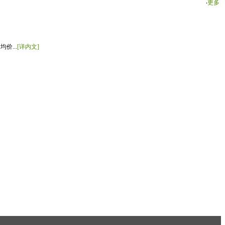
‧
更多
价...
[详内文]