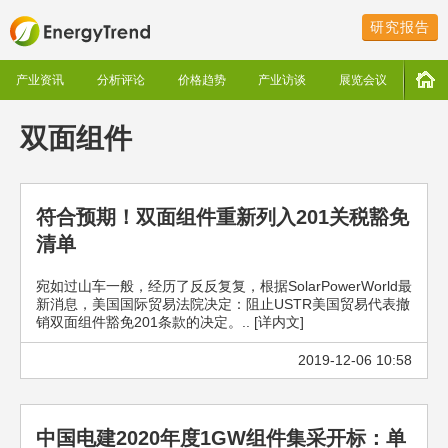
研究报告
产业资讯
分析评论
价格趋势
产业访谈
展览会议
双面组件
符合预期！双面组件重新列入201关税豁免
清单
宛如过山车一般，经历了反反复复，根据SolarPowerWorld最
新消息，美国国际贸易法院决定：阻止USTR美国贸易代表撤
销双面组件豁免201条款的决定。.. [详内文]
2019-12-06 10:58
中国电建2020年度1GW组件集采开标：单