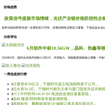
价格趋势
政策信号提振市场情绪，光伏产业链价格阶段性企稳
硅料当前硅料库存进一步累积至53万吨，供需结构性过剩压力显着。下游拉晶企业以
分析评论
6月组件中标10.56GW，晶科、协鑫等
2026年6月，国内光伏组件招标12.89GW，华润电力、浙能集团贡献核心增量；中
一周信息排行榜
注册资本30亿元，宁德时代成立电池销售新子公司...
1
总出资30.2亿，宁德时代相关主体与厦门国资共设并购投资
2
TCL中环忻州14GW BC电池技改项目备案获批...
3
晶科/隆基/阿特斯发布最新调研报...
4
派能科技、鹏辉能源等5企储能订单及项目新动态...
5