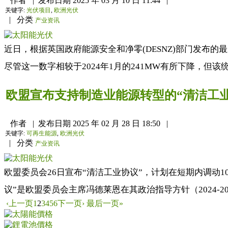
作者
|
发布日期
2025 年 03 月 10 日 11:44
|
关键字:
光伏项目
,
欧洲光伏
|
分类
产业资讯
近日，根据英国政府能源安全和净零(DESNZ)部门发布的最
尽管这一数字相较于2024年1月的241MW有所下降，但
欧盟宣布支持制造业能源转型的“清洁工业
作者
|
发布日期
2025 年 02 月 28 日 18:50
|
关键字:
可再生能源
,
欧洲光伏
|
分类
产业资讯
欧盟委员会26日宣布“清洁工业协议”，计划在短期内调动
议”是欧盟委员会主席冯德莱恩在其政治指导方针（2024-2
‹上一页
1
2
3
4
5
6
下一页›
最后一页»