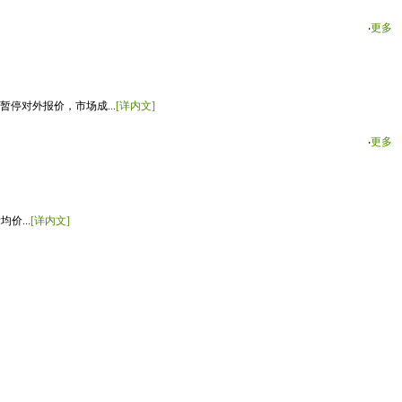
‧
更多
停对外报价，市场成...
[详内文]
‧
更多
价...
[详内文]