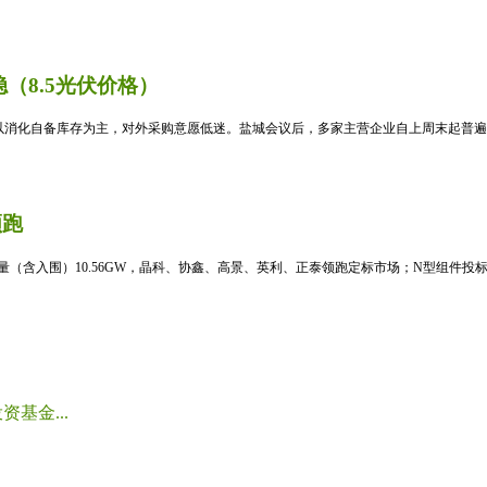
（8.5光伏价格）
消化自备库存为主，对外采购意愿低迷。盐城会议后，多家主营企业自上周末起普遍暂
领跑
标量（含入围）10.56GW，晶科、协鑫、高景、英利、正泰领跑定标市场；N型组件投标均
基金...