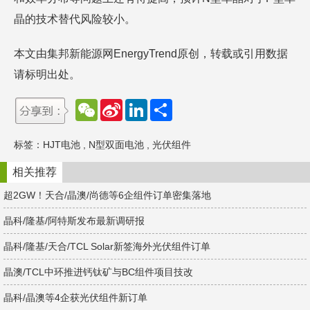
晶的技术替代风险较小。
本文由集邦新能源网EnergyTrend原创，转载或引用数据
请标明出处。
W
S
L
分
e
i
i
享
C
n
n
h
a
k
标签：
HJT电池
,
N型双面电池
,
光伏组件
a
W
e
t
e
d
i
I
相关推荐
b
n
o
超2GW！天合/晶澳/尚德等6企组件订单密集落地
晶科/隆基/阿特斯发布最新调研报
晶科/隆基/天合/TCL Solar新签海外光伏组件订单
晶澳/TCL中环推进钙钛矿与BC组件项目技改
晶科/晶澳等4企获光伏组件新订单