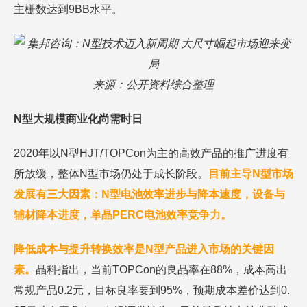
主栅数达到9BB水平。
来源：公开资料综合整理
N型大规模商业化尚需时日
2020年以N型HJT/TOPCon为主的高效产品的推广进度有
所放缓，整体N型市场仍处于成长阶段。
目前主导N型市场
发展有三大因素：N型电池效率进步与降本速度，设备与
辅材降本进度，单晶PERC电池效率竞争力。
降低成本与提升转换效率是N型产品进入市场的关键因
素。
晶科指出，当前TOPCon的良品率在88%，成本高出
常规产品0.2元，目标良率要到95%，预期成本差价达到0.