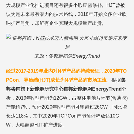
大规模产业化推进项目还有很多小瑕疵需修补。HJT曾被
认为是未来最有潜力的技术路线，2018年开始众多企业吹
响扩产号角，却鲜有企业实现大规模量产出货。
来源：集邦新能源EnergyTrend
经过2017-2019年业内对N型产品的持续验证，2020年TO
PCon、异质结(HJT)成长为N型产品的市场主流。
根据
集
邦咨询旗下新能源研究中心集邦新能源网EnergyTrend
分
析，2019年N型产能为12GW，占整体电池片环节(含薄膜)
产能约7%，预计2020年N型产能可望超过26GW，同比增
长达118%，其中2020年TOPCon产能预计释放达10G
W，大幅超越HJT扩产进度。