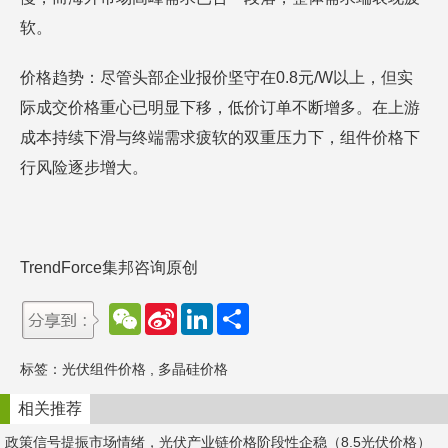
软。
价格趋势：尽管头部企业报价坚守在0.8元/W以上，但实
际成交价格重心已明显下移，低价订单不断增多。在上游
成本持续下滑与终端需求疲软的双重压力下，组件价格下
行风险逐步增大。
TrendForce集邦咨询原创
W
S
L
分
e
i
i
享
C
n
n
h
a
k
标签：
光伏组件价格
,
多晶硅价格
a
W
e
t
e
d
i
I
相关推荐
b
n
o
政策信号提振市场情绪，光伏产业链价格阶段性企稳（8.5光伏价格）