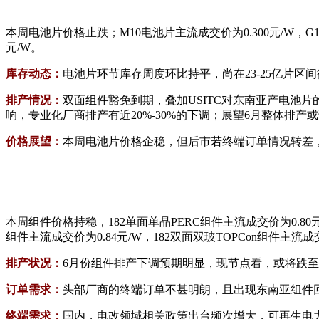
本周电池片价格止跌；M10电池片主流成交价为0.300元/W，G12电
元/W。
库存动态：
电池片环节库存周度环比持平，尚在23-25亿片
排产情况：
双面组件豁免到期，叠加USITC对东南亚产电池
响，专业化厂商排产有近20%-30%的下调；展望6月整体排产或调
价格展望：
本周电池片价格企稳，但后市若终端订单情况转差，且
本周组件价格持稳，182单面单晶PERC组件主流成交价为0.80元/
组件主流成交价为0.84元/W，182双面双玻TOPCon组件主流成交
排产状况：
6月份组件排产下调预期明显，现节点看，或将跌至49
订单需求：
头部厂商的终端订单不甚明朗，且出现东南亚组件
终端需求：
国内，电改领域相关政策出台频次增大，可再生电