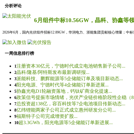
分析评论
6月组件中标10.56GW，晶科、协鑫等
2026年6月，国内光伏组件招标12.89GW，华润电力、浙能集团贡献核心增量；中
一周信息排行榜
注册资本30亿元，宁德时代成立电池销售新子公司...
1
晶科/隆基/阿特斯发布最新调研报...
2
派能科技、鹏辉能源等5企储能订单及项目新动态...
3
阳光电源、宁德时代等4企储能订单新进展...
4
协鑫光电D1轮融资落地，钙钛矿商业化提速...
5
政策信号提振市场情绪，光伏产业链价格阶段性企稳（8.5
6
总投资超138亿，容百科技等7企电池项目传新动态...
7
亿纬锂能两家子公司正式成立惠州研发分公司...
8
福斯特子公司完成增资扩股...
9
超3.3GWh，阳光电源等5企储能订单新进展...
10