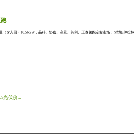
领跑
标量（含入围）10.56GW，晶科、协鑫、高景、英利、正泰领跑定标市场；N型组件投标均
光伏价...