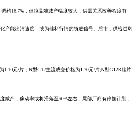
调约16.7%，但拉晶端减产幅度较大，供需关系改善程度有
速催化产能出清速度，或为硅料行情的筑底信号。后市，供给过剩
10元/片；N型G12主流成交价格为1.70元/片;N型G12R硅片
度减产，稼动率或将滑落至50%左右，尾部厂商有停摆计划，