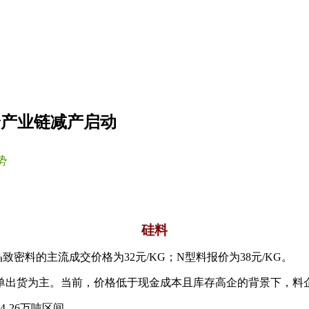
全产业链减产启动
势
硅料
密料的主流成交价格为32元/KG；N型料报价为38元/KG。
单出货为主。当前，价格低于现金成本且库存高企的背景下，料
-26万吨区间。