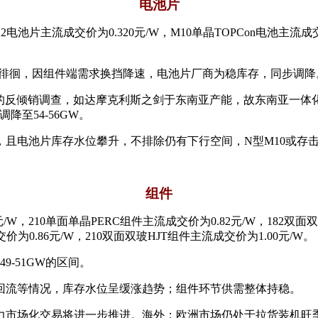
电池片
池片主流成交价为0.320元/W，M10单晶TOPCon电池主流成交价
区间徘徊，因组件端需求换挡降速，电池片厂商为稳库存，同步调降
片的反倾销调查，如达摩克利斯之剑于东南亚产能，故东南亚一
降至54-56GW。
电池片库存水位攀升，不排除仍有下行空间，N型M10或存击穿0
组件
W，210单面单晶PERC组件主流成交价为0.82元/W，182双面双
价为0.86元/W，210双面双玻HJT组件主流成交价为1.00元/W。
-51GW的区间。
回流等情况，库存水位呈缓涨趋势；组件环节供需整体持稳。
力市场化交易将进一步推进。海外：欧洲市场仍处于拉货装机旺