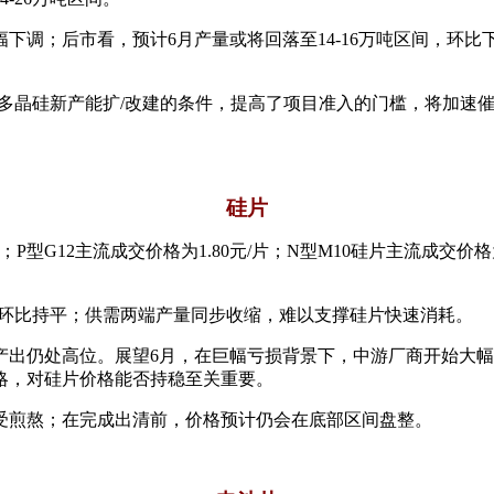
调；后市看，预计6月产量或将回落至14-16万吨区间，环比下
紧了多晶硅新产能扩/改建的条件，提高了项目准入的门槛，将加
硅片
型G12主流成交价格为1.80元/片；N型M10硅片主流成交价格为1.
上周环比持平；供需两端产量同步收缩，难以支撑硅片快速消耗。
产出仍处高位。展望6月，在巨幅亏损背景下，中游厂商开始大幅
策略，对硅片价格能否持稳至关重要。
受煎熬；在完成出清前，价格预计仍会在底部区间盘整。