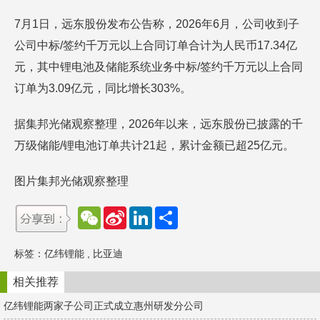
7月1日，远东股份发布公告称，2026年6月，公司收到子
公司中标/签约千万元以上合同订单合计为人民币17.34亿
元，其中锂电池及储能系统业务中标/签约千万元以上合同
订单为3.09亿元，同比增长303%。
据集邦光储观察整理，2026年以来，远东股份已披露的千
万级储能/锂电池订单共计21起，累计金额已超25亿元。
图片集邦光储观察整理
W
S
L
分
e
i
i
享
C
n
n
h
a
k
标签：
亿纬锂能
,
比亚迪
a
W
e
t
e
d
i
I
相关推荐
b
n
o
亿纬锂能两家子公司正式成立惠州研发分公司