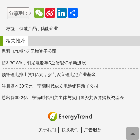
W
S
L
分
e
i
i
享
C
n
n
h
a
k
标签：
储能产品
,
储能企业
a
W
e
t
e
d
i
I
相关推荐
b
n
o
思源电气拟4亿元增资子公司
超3.3GWh，阳光电源等5企储能订单新进展
赣锋锂电拟出资1亿元，参与设立锂电池产业基金
注册资本30亿元，宁德时代成立电池销售新子公司
总出资30.2亿，宁德时代相关主体与厦门国资共设并购投资基金
关于我们
联系我们
广告服务