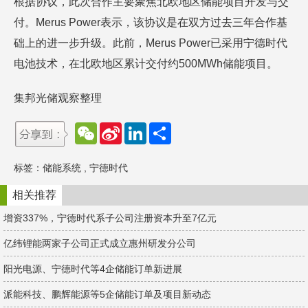
根据协议，此次合作主要聚焦北欧地区储能项目开发与交
付。Merus Power表示，该协议是在双方过去三年合作基
础上的进一步升级。此前，Merus Power已采用宁德时代
电池技术，在北欧地区累计交付约500MWh储能项目。
集邦光储观察整理
W
S
L
分
e
i
i
享
C
n
n
h
a
k
标签：
储能系统
,
宁德时代
a
W
e
t
e
d
i
I
相关推荐
b
n
o
增资337%，宁德时代系子公司注册资本升至7亿元
亿纬锂能两家子公司正式成立惠州研发分公司
阳光电源、宁德时代等4企储能订单新进展
派能科技、鹏辉能源等5企储能订单及项目新动态