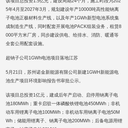
该项目总投资1.5亿元，建设周期24个月，施工时段为202
5年4月至2027年3月，规划建设年产10000吨高性能钠离
子电池正极材料生产线，以及年产1GWh新型电池系统集
成制造生产线，同时配套开展电池PACK组装业务，租赁8
000平方米厂房，同步建设供电、给排水、消防、暖通等
全套公用配套设施。
超钠子公司1GWh电池项目落地江苏
5月21日，苏州诺金新能源有限公司新建1GWH新能源电
池生产项目环境影响报告书审批公示。
该项目总投资1亿元，建成后年产启动、启停用钠离子电
池180MWh；重卡启驻一体磷酸铁锂电池450MWh；非机
动车用锂离子电池100MWh；非机动车用钠离子电池50M
Wh；储能用锂离子、钠离子电池200MWh；后备电源用锂