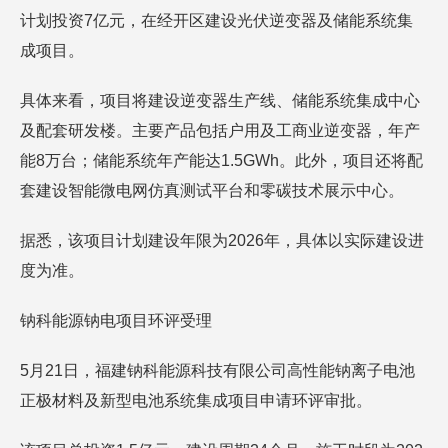
计划投资7亿元，在经开区建设光伏逆变器及储能系统集
成项目。
具体来看，项目将建设逆变器生产线、储能系统集成中心
及配套研发楼。主要产品包括户用及工商业逆变器，年产
能8万台；储能系统年产能达1.5GWh。此外，项目还将配
套建设智能微电网仿真测试平台和零碳技术展示中心。
据悉，该项目计划建设年限为2026年，具体以实际建设进
度为准。
钠科能源钠电项目环评受理
5月21日，福建钠科能源科技有限公司高性能钠离子电池
正极材料及新型电池系统集成项目申请环评审批。