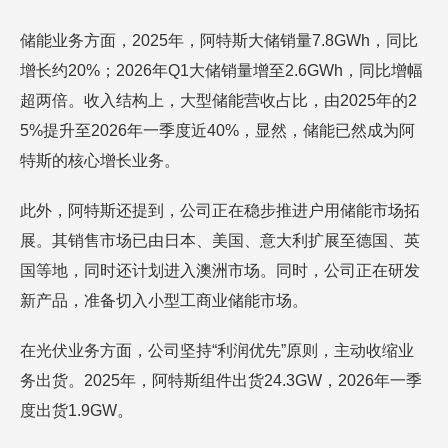
储能业务方面，2025年，阿特斯大储销量7.8GWh，同比
增长约20%；2026年Q1大储销量增至2.6GWh，同比增幅
超两倍。收入结构上，大型储能营收占比，由2025年的2
5%提升至2026年一季度近40%，显然，储能已然成为阿
特斯的核心增长业务。
此外，阿特斯还提到，公司正在稳步推进户用储能市场拓
展。其销售市场已由日本、美国、意大利扩展至德国、英
国等地，同时还计划进入澳洲市场。同时，公司正在研发
新产品，准备切入小型工商业储能市场。
在光伏业务方面，公司坚持“利润优先”原则，主动收缩业
务出货。2025年，阿特斯组件出货24.3GW，2026年一季
度出货1.9GW。