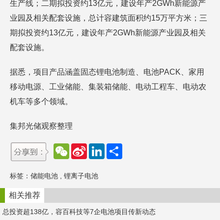
生产线；二期拟投资约13亿元，建设年产2GWh新能源产
业园及相关配套设施，总计容建筑面积约15万平方米；三
期拟投资约13亿元，建设年产2GWh新能源产业园及相关
配套设施。
据悉，项目产品涵盖固态锂电池制造、电池PACK、家用
移动电源、工业储能、集装箱储能、电动工程车、电动农
机车等多个领域。
集邦光储观察整理
W
S
L
分
e
i
i
享
C
n
n
h
a
k
标签：
储能电池
,
锂离子电池
a
W
e
t
e
d
i
I
相关推荐
b
n
o
总投资超138亿，容百科技等7企电池项目传新动态