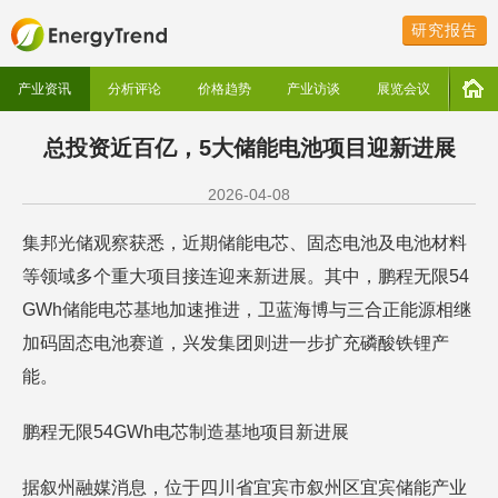
研究报告
产业资讯
分析评论
价格趋势
产业访谈
展览会议
总投资近百亿，5大储能电池项目迎新进展
2026-04-08
集邦光储观察获悉，近期储能电芯、固态电池及电池材料
等领域多个重大项目接连迎来新进展。其中，鹏程无限54
GWh储能电芯基地加速推进，卫蓝海博与三合正能源相继
加码固态电池赛道，兴发集团则进一步扩充磷酸铁锂产
能。
鹏程无限54GWh电芯制造基地项目新进展
据叙州融媒消息，位于四川省宜宾市叙州区宜宾储能产业