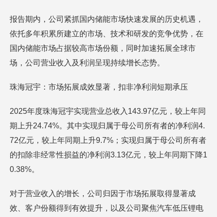
报告期内，公司紧抓国内储能市场快速发展的历史机遇，
依托多年积累所建立的市场、技术和研发的竞争优势，在
国内储能市场占据较高市场份额，同时加速拓展全球市
场，公司营业收入及利润呈现持续增长态势。
珠海冠宇：市场拓展成效显著，扣非净利润短期承压
2025年度珠海冠宇实现营业总收入143.97亿元，较上年同
期上升24.74%。其中实现归属于母公司所有者的净利润4.
72亿元，较上年同期上升9.7%；实现归属于母公司所有者
的扣除非经常性损益的净利润3.13亿元，较上年同期下降1
0.38%。
对于营业收入的增长，公司归因于市场拓展取得显著成
效、客户份额得到有效提升，以及公司聚焦汽车低压锂电