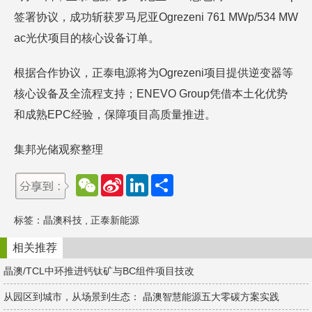
签署协议，成功斩获罗马尼亚Ogrezeni 761 MWp/534 MW
ac光伏项目的核心设备订单。
根据合作协议，正泰电源将为Ogrezeni项目提供逆变器等
核心设备及全流程支持；ENEVO Group凭借本土化优势
和成熟EPC经验，保障项目高质量推进。
集邦光储观察整理
W
S
L
分
e
i
i
享
C
n
n
h
a
k
标签：
晶澳科技
,
正泰新能源
a
W
e
t
e
d
i
I
相关推荐
b
n
o
晶澳/TCL中环推进钙钛矿与BC组件项目技改
从园区到城市，从场景到生态： 晶澳智慧能源五大零碳方案实践