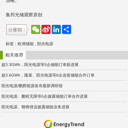
清晰。
集邦光储观察原创
W
S
L
分
e
i
i
享
C
n
n
h
a
k
标签：
欧洲储能
,
阳光电源
a
W
e
t
e
d
i
I
相关推荐
b
n
o
超3.3GWh，阳光电源等5企储能订单新进展
超3.6GWh，隆基、阳光电源等6企连签储能合作订单
阳光电源/鹏辉能源发布最新调研报
阳光电源、鹏程无限等5企披露储能订单合作进展
阳光电源、赣锋锂业披露储能业务进展