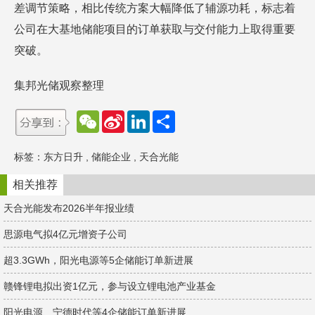
差调节策略，相比传统方案大幅降低了辅源功耗，标志着
公司在大基地储能项目的订单获取与交付能力上取得重要
突破。
集邦光储观察整理
W
S
L
分
e
i
i
享
C
n
n
h
a
k
标签：
东方日升
,
储能企业
,
天合光能
a
W
e
t
e
d
i
I
相关推荐
b
n
o
天合光能发布2026半年报业绩
思源电气拟4亿元增资子公司
超3.3GWh，阳光电源等5企储能订单新进展
赣锋锂电拟出资1亿元，参与设立锂电池产业基金
阳光电源、宁德时代等4企储能订单新进展