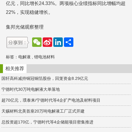
亿元，同比增长24.33%。两项核心业绩指标同比增幅均超
22%，实现稳健增长。
集邦光储观察整理
W
S
L
分
e
i
i
享
C
n
n
h
a
k
标签：
电解液
,
锂电池材料
a
W
e
t
e
d
i
I
相关推荐
b
n
o
国轩高科减持铜冠铜箔股份，回笼资金8.29亿元
宁德时代30万吨电解液大单落地
超70亿元，璞泰来/宁德时代等4企扩产电池及材料项目
天赐材料北美首座20万吨电解液工厂正式开建
总投资超170亿，宁德时代等4企储能项目密集推进