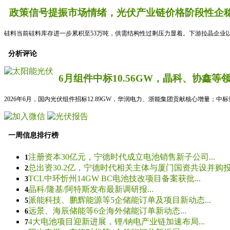
政策信号提振市场情绪，光伏产业链价格阶段性企稳
硅料当前硅料库存进一步累积至53万吨，供需结构性过剩压力显着。下游拉晶企业以
分析评论
6月组件中标10.56GW，晶科、协鑫等
2026年6月，国内光伏组件招标12.89GW，华润电力、浙能集团贡献核心增量；中
一周信息排行榜
注册资本30亿元，宁德时代成立电池销售新子公司...
1
总出资30.2亿，宁德时代相关主体与厦门国资共设并购投资
2
TCL中环忻州14GW BC电池技改项目备案获批...
3
晶科/隆基/阿特斯发布最新调研报...
4
派能科技、鹏辉能源等5企储能订单及项目新动态...
5
远景、海辰储能等6企海外储能订单新动态...
6
4大电池项目迎新进展，锂/钠电产业链加速布局...
7