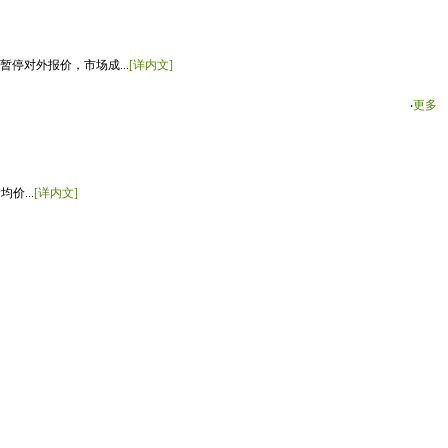
停对外报价，市场成...
[详内文]
‧
更多
价...
[详内文]