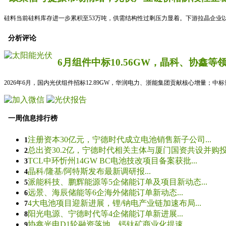
硅料当前硅料库存进一步累积至53万吨，供需结构性过剩压力显着。下游拉晶企业以
分析评论
6月组件中标10.56GW，晶科、协鑫等
2026年6月，国内光伏组件招标12.89GW，华润电力、浙能集团贡献核心增量；中
一周信息排行榜
注册资本30亿元，宁德时代成立电池销售新子公司...
1
总出资30.2亿，宁德时代相关主体与厦门国资共设并购投资
2
TCL中环忻州14GW BC电池技改项目备案获批...
3
晶科/隆基/阿特斯发布最新调研报...
4
派能科技、鹏辉能源等5企储能订单及项目新动态...
5
远景、海辰储能等6企海外储能订单新动态...
6
4大电池项目迎新进展，锂/钠电产业链加速布局...
7
阳光电源、宁德时代等4企储能订单新进展...
8
协鑫光电D1轮融资落地，钙钛矿商业化提速...
9