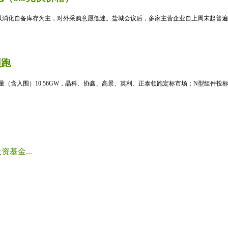
消化自备库存为主，对外采购意愿低迷。盐城会议后，多家主营企业自上周末起普遍暂
领跑
标量（含入围）10.56GW，晶科、协鑫、高景、英利、正泰领跑定标市场；N型组件投标均
基金...