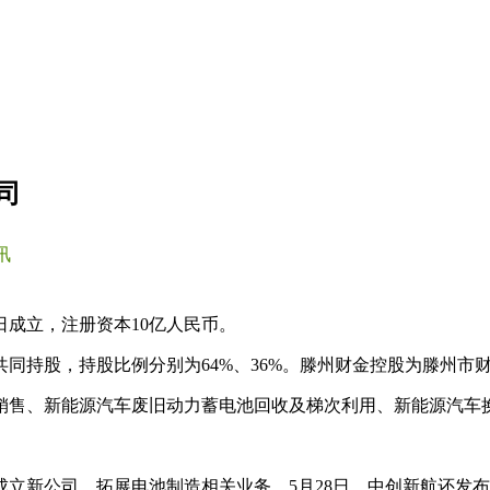
司
讯
日成立，注册资本10亿人民币。
同持股，持股比例分别为64%、36%。滕州财金控股为滕州市
销售、新能源汽车废旧动力蓄电池回收及梯次利用、新能源汽车
成立新公司，拓展电池制造相关业务。5月28日，中创新航还发