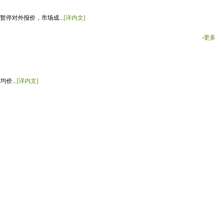
停对外报价，市场成...
[详内文]
‧
更多
价...
[详内文]