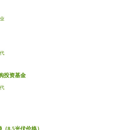
业
代
并购投资基金
代
（8.5光伏价格）