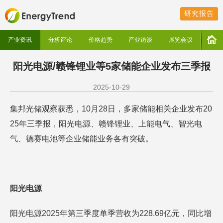
研究报告
产业资讯
分析评论
价格趋势
产业访谈
展览会议
阳光电源/赣锋锂业等5家储能企业发布三季报
2025-10-29
集邦光储观察获悉，10月28日，多家储能相关企业发布20
25年三季报，阳光电源、赣锋锂业、上能电气、智光电
气、德赛电池等企业储能业务各有突破。
阳光电源
阳光电源2025年第三季度单季营收为228.69亿元，同比增