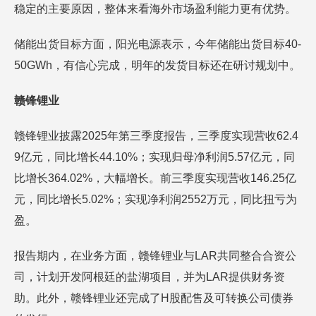
稳定的主要原因，整体来看海外市场盈利能力更有优势。
储能出货目标方面，阳光电源表示，今年储能出货目标40-
50GWh，有信心完成，明年的发货目标还在研讨规划中。
赣锋锂业
赣锋锂业披露2025年第三季度报告，三季度实现营收62.4
9亿元，同比增长44.10%；实现归母净利润5.57亿元，同
比增长364.02%，大幅增长。前三季度实现营收146.25亿
元，同比增长5.02%；实现净利润2552万元，同比扭亏为
盈。
报告期内，在业务方面，赣锋锂业与LAR共同整合合资公
司，计划开发阿根廷的盐湖项目，并为LAR提供财务资
助。此外，赣锋锂业还完成了H股配售及可转换公司债券