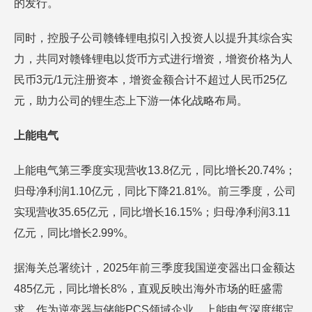
的发行。
同时，控股子公司赣锋锂电拟引入投资人以提升其综合实
力，共同对赣锋锂电以货币方式进行增资，增资价格为人
民币3元/1元注册资本，增资金额合计不超过人民币25亿
元，助力公司的锂生态上下游一体化战略布局。
上能电气
上能电气第三季度实现营收13.8亿元，同比增长20.74%；
归母净利润1.10亿元，同比下降21.81%。前三季度，公司
实现营收35.65亿元，同比增长16.15%；归母净利润3.11
亿元，同比增长2.99%。
据海关总署统计，2025年前三季度我国逆变器出口金额达
485亿元，同比增长8%，直观反映出海外市场的旺盛需
求。作为逆变器与储能PCS领域企业，上能电气深度绑定