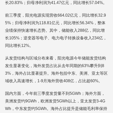
长20.83%；归母净利润为41.47亿元，同比增长57.04%。
前三季度，阳光电源实现营收664.02亿元，同比增长32.9
5%；归母净利润为118.81亿元，同比增长56.34%，整体
业绩保持快速增长态势。其中，储能收入288亿，同比增
长105%；逆变器等电子、电力电子转换设备收入234亿，
同比增长12%。
从发货结构与区域分布来看，阳光电源今年储能发货结构
发生显著变化，海外发货占比从去年同期的63%攀升到8
3%，海外占比显著提升。海外包括中东、美洲、亚太等区
域收入高速增长，1-9月海外营收408亿，占比超60%。
国内方面，今年前三季度发货量不到5GWh；海外方面，
美洲发货约9GWh，欧洲发货5GWh以上，亚太发货3-4G
Wh，中东发货约5GWh。海外占比提升是储能毛利率保持