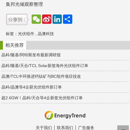
集邦光储观察整理
W
S
L
分
e
i
i
享
C
n
n
h
a
k
标签：
光伏组件
,
晶澳科技
a
W
e
t
e
d
i
I
相关推荐
b
n
o
晶科/隆基/阿特斯发布最新调研报
晶科/隆基/天合/TCL Solar新签海外光伏组件订单
晶澳/TCL中环推进钙钛矿与BC组件项目技改
晶科/晶澳等4企获光伏组件新订单
超2.6GW！晶科/天合等4企新签光伏组件订单
关于我们
联系我们
广告服务