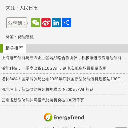
来源：人民日报
W
S
L
分
e
i
i
享
C
n
n
h
a
k
标签：
储能装机
a
W
e
t
e
d
i
I
相关推荐
b
n
o
上海电气储能与三方企业签署战略合作协议，积极推进液流电池储能项目大规模商业化应用
派能科技：一季度出货1.18GWh，钠电实现多场景批量应用
增长84%！国家能源局公布2025年底我国新型储能装机规模达136GW/351GWh
深圳坪山：新型储能按装机规模给予200元/kWh补贴
云南省新型储能并网投产总装机突破300万千瓦