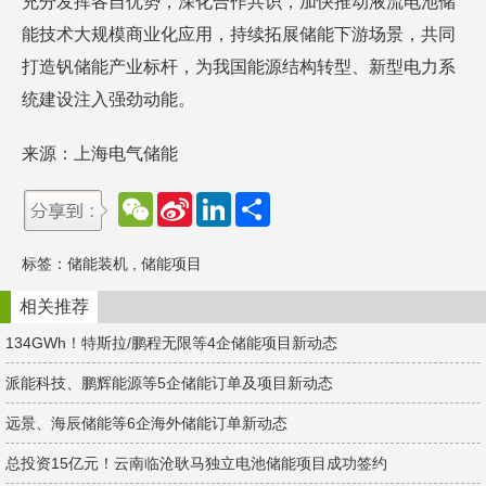
充分发挥各自优势，深化合作共识，加快推动液流电池储
能技术大规模商业化应用，持续拓展储能下游场景，共同
打造钒储能产业标杆，为我国能源结构转型、新型电力系
统建设注入强劲动能。
来源：上海电气储能
W
S
L
分
e
i
i
享
C
n
n
h
a
k
标签：
储能装机
,
储能项目
a
W
e
t
e
d
i
I
相关推荐
b
n
o
134GWh！特斯拉/鹏程无限等4企储能项目新动态
派能科技、鹏辉能源等5企储能订单及项目新动态
远景、海辰储能等6企海外储能订单新动态
总投资15亿元！云南临沧耿马独立电池储能项目成功签约