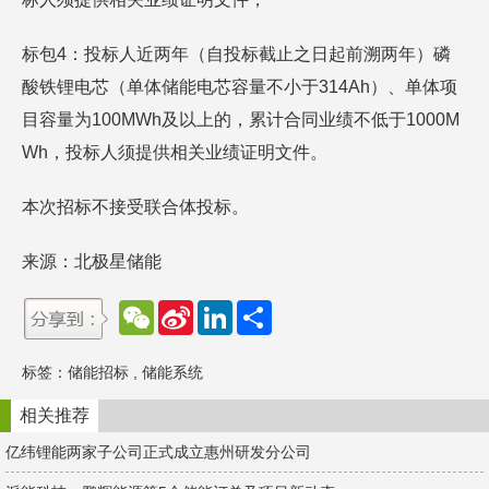
标包4：投标人近两年（自投标截止之日起前溯两年）磷
酸铁锂电芯（单体储能电芯容量不小于314Ah）、单体项
目容量为100MWh及以上的，累计合同业绩不低于1000M
Wh，投标人须提供相关业绩证明文件。
本次招标不接受联合体投标。
来源：北极星储能
W
S
L
分
e
i
i
享
C
n
n
h
a
k
标签：
储能招标
,
储能系统
a
W
e
t
e
d
i
I
相关推荐
b
n
o
亿纬锂能两家子公司正式成立惠州研发分公司