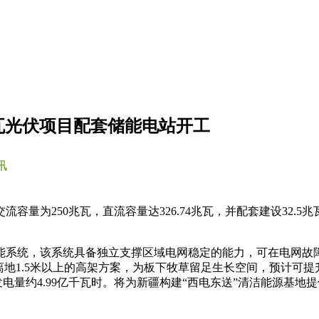
万千瓦光伏项目配套储能电站开工
讯
量为250兆瓦，直流容量达326.74兆瓦，并配套建设32.5兆
能系统，该系统具备独立支撑区域电网稳定的能力，可在电网故
离地1.5米以上的高架方案，为板下牧草留足生长空间，预计可提
发电量约4.99亿千瓦时。将为新疆构建“西电东送”清洁能源基地