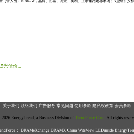
标量（含入围）10.56GW，晶科、协鑫、高景、英利、正泰领跑定标市场；N型组件投标均
光伏价...
关于我们
联络我们
广告服务
常见问题
使用条款
隐私权政策
会员条款
2026 EnergyTrend, a Business Division of
TrendForce Corp.
All rights reser
ndForce：
DRAMeXchange
DRAMX China
WitsView
LEDinside
EnergyTre