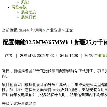
风能
展览会议
展会动态
展览日程
当前位置:
集邦新能源网
>
产业资讯
> 正文
配置储能32.5MW/65MWh！新疆25
作者:
|
发布日期:
2025 年 09 月 04 日 15:39
|
分类:
产业资
近日，新疆焉耆县25千瓦光伏项目配套储能站正式开工。项目交流容
内。
项目创新采用模块化设计的升压汇集站，并集成先进构网型储
性。项目在生态保护方面秉持“环境友好”理念，支架安装采用
产后首年发电量预计可达5.25亿千瓦时，25年运营期内平均年
来源：北极星储能网