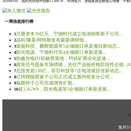
2026年6月，国内光伏组件招标12.89GW，华润电力、浙能集团贡献核心增量；中
一周信息排行榜
注册资本30亿元，宁德时代成立电池销售新子公司...
1
晶科/隆基/阿特斯发布最新调研报...
2
派能科技、鹏辉能源等5企储能订单及项目新动态...
3
阳光电源、宁德时代等4企储能订单新进展...
4
协鑫光电D1轮融资落地，钙钛矿商业化提速...
5
政策信号提振市场情绪，光伏产业链价格阶段性企稳（8.5
6
总投资超138亿，容百科技等7企电池项目传新动态...
7
亿纬锂能两家子公司正式成立惠州研发分公司...
8
福斯特子公司完成增资扩股...
9
超3.3GWh，阳光电源等5企储能订单新进展...
10
© 
集邦Tre