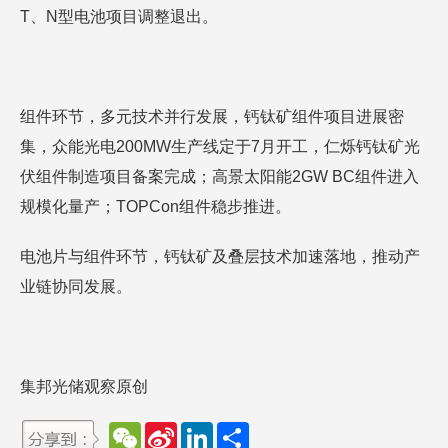
T、N型电池项目调整退出。
组件环节，多元技术并行发展，钙钛矿组件项目进展密
集，众能光电200MW生产线定于7月开工，仁烁钙钛矿光
伏组件制造项目备案完成；高景太阳能2GW BC组件进入
规模化量产；TOPCon组件稳步推进。
电池片与组件环节，钙钛矿及叠层技术加速落地，推动产
业链协同发展。
集邦光储观察原创
W
S
L
分
e
i
i
享