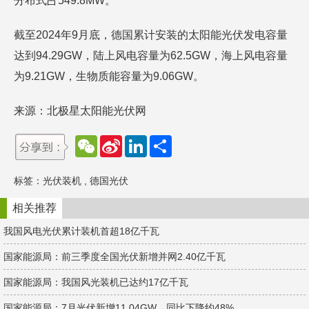
分布式占549.8MW。
截至2024年9月底，德国累计安装的太阳能光伏发电容量
达到94.29GW，陆上风电容量为62.5GW，海上风电容量
为9.21GW，生物质能容量为9.06GW。
来源：北极星太阳能光伏网
W
S
L
分
e
i
i
享
C
n
n
h
a
k
标签：
光伏装机
,
德国光伏
a
W
e
t
e
d
i
I
相关推荐
b
n
o
我国风电光伏累计装机首超18亿千瓦
国家能源局：前三季度全国光伏新增并网2.40亿千瓦
国家能源局：我国风光装机已达约17亿千瓦
国家能源局：7月光伏新增11.04GW，同比下降约48%