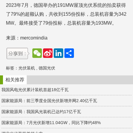
2023年7月，德国举办的191MW屋顶光伏系统的拍卖获得
了79%的超额认购，共收到155份投标，总装机容量为342
MW。最终接受了79份投标，总装机容量为193MW。
来源：mercomindia
W
S
L
分
e
i
i
享
C
n
n
h
a
k
标签：
光伏装机
,
德国光伏
a
W
e
t
e
d
i
I
相关推荐
b
n
o
我国风电光伏累计装机首超18亿千瓦
国家能源局：前三季度全国光伏新增并网2.40亿千瓦
国家能源局：我国风光装机已达约17亿千瓦
国家能源局：7月光伏新增11.04GW，同比下降约48%