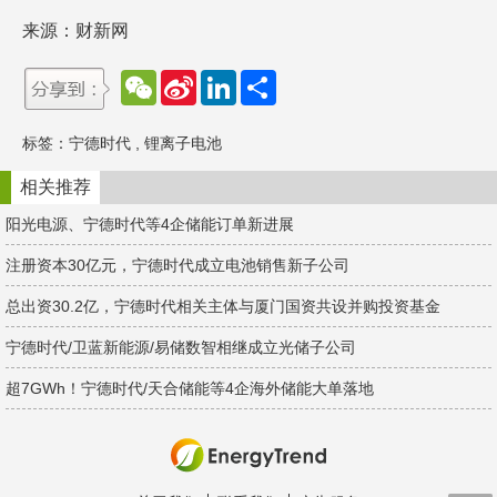
来源：财新网
W
S
L
分
e
i
i
享
C
n
n
h
a
k
标签：
宁德时代
,
锂离子电池
a
W
e
t
e
d
i
I
相关推荐
b
n
o
阳光电源、宁德时代等4企储能订单新进展
注册资本30亿元，宁德时代成立电池销售新子公司
总出资30.2亿，宁德时代相关主体与厦门国资共设并购投资基金
宁德时代/卫蓝新能源/易储数智相继成立光储子公司
超7GWh！宁德时代/天合储能等4企海外储能大单落地