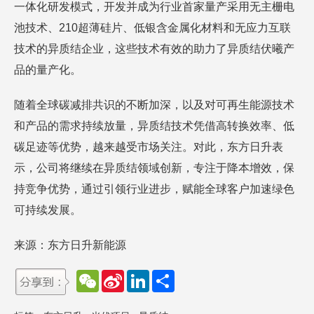
一体化研发模式，开发并成为行业首家量产采用无主栅电
池技术、210超薄硅片、低银含金属化材料和无应力互联
技术的异质结企业，这些技术有效的助力了异质结伏曦产
品的量产化。
随着全球碳减排共识的不断加深，以及对可再生能源技术
和产品的需求持续放量，异质结技术凭借高转换效率、低
碳足迹等优势，越来越受市场关注。对此，东方日升表
示，公司将继续在异质结领域创新，专注于降本增效，保
持竞争优势，通过引领行业进步，赋能全球客户加速绿色
可持续发展。
来源：东方日升新能源
W
S
L
分
e
i
i
享
C
n
n
h
a
k