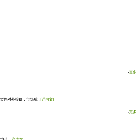
‧
更多
停对外报价，市场成...
[详内文]
‧
更多
价...
[详内文]