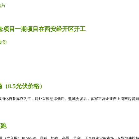
池片
配套项目一期项目在西安经开区开工
股份
（8.5光伏价格）
消化自备库存为主，对外采购意愿低迷。盐城会议后，多家主营企业自上周末起普遍暂
领跑
标量（含入围）10.56GW，晶科、协鑫、高景、英利、正泰领跑定标市场；N型组件投标均