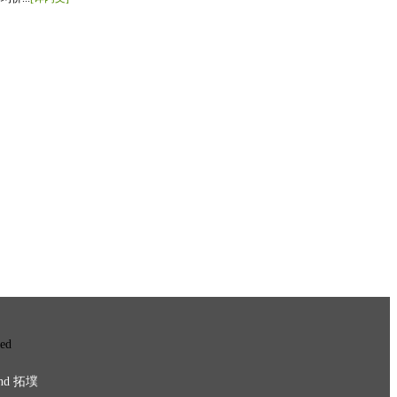
ved
nd
拓墣