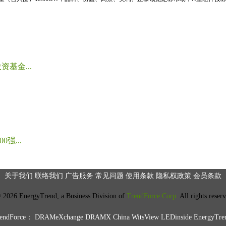
基金...
强...
关于我们
联络我们
广告服务
常见问题
使用条款
隐私权政策
会员条款
2026 EnergyTrend, a Business Division of
TrendForce Corp.
All rights reser
ndForce：
DRAMeXchange
DRAMX China
WitsView
LEDinside
EnergyTre