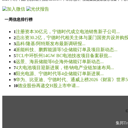
一周信息排行榜
注册资本30亿元，宁德时代成立电池销售新子公司...
1
总出资30.2亿，宁德时代相关主体与厦门国资共设并购投资
2
晶科/隆基/阿特斯发布最新调研报...
3
派能科技、鹏辉能源等5企储能订单及项目新动态...
4
TCL中环忻州14GW BC电池技改项目备案获批...
5
远景、海辰储能等6企海外储能订单新动态...
6
4大电池项目迎新进展，锂/钠电产业链加速布局...
7
阳光电源、宁德时代等4企储能订单新进展...
8
华为、比亚迪、宁德时代、通威上榜2026《财富》世界500
9
德业股份再递交H股上市申请...
10
© 
集邦Tre