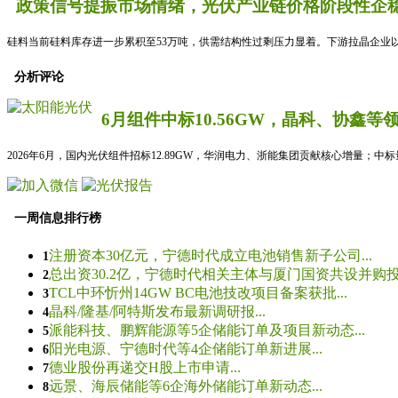
政策信号提振市场情绪，光伏产业链价格阶段性企稳
硅料当前硅料库存进一步累积至53万吨，供需结构性过剩压力显着。下游拉晶企业以
分析评论
6月组件中标10.56GW，晶科、协鑫等
2026年6月，国内光伏组件招标12.89GW，华润电力、浙能集团贡献核心增量；中
一周信息排行榜
注册资本30亿元，宁德时代成立电池销售新子公司...
1
总出资30.2亿，宁德时代相关主体与厦门国资共设并购投资
2
TCL中环忻州14GW BC电池技改项目备案获批...
3
晶科/隆基/阿特斯发布最新调研报...
4
派能科技、鹏辉能源等5企储能订单及项目新动态...
5
阳光电源、宁德时代等4企储能订单新进展...
6
德业股份再递交H股上市申请...
7
远景、海辰储能等6企海外储能订单新动态...
8