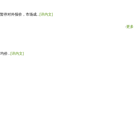
停对外报价，市场成...
[详内文]
‧
更多
价...
[详内文]