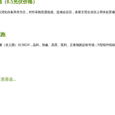
（8.5光伏价格）
消化自备库存为主，对外采购意愿低迷。盐城会议后，多家主营企业自上周末起普遍暂
领跑
标量（含入围）10.56GW，晶科、协鑫、高景、英利、正泰领跑定标市场；N型组件投标均
基金...