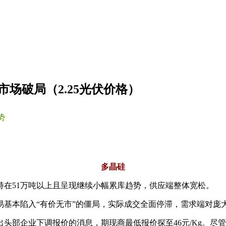
场破局（2.25光伏价格）
势
多晶硅
在51万吨以上且呈现继续小幅累库趋势，供应端整体宽松。
易基本陷入“有价无市”的僵局，实际成交全面停滞，需求端对庞
头部企业下调报价的消息，期现商最低报价探至46元/Kg。尽