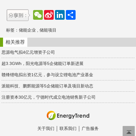
W
S
L
分
e
i
i
享
C
n
n
h
a
k
标签：
储能企业
,
储能项目
a
W
e
t
e
d
i
I
相关推荐
b
n
o
思源电气拟4亿元增资子公司
超3.3GWh，阳光电源等5企储能订单新进展
赣锋锂电拟出资1亿元，参与设立锂电池产业基金
派能科技、鹏辉能源等5企储能订单及项目新动态
注册资本30亿元，宁德时代成立电池销售新子公司
关于我们
联系我们
广告服务