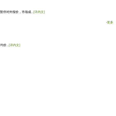
停对外报价，市场成...
[详内文]
‧
更多
价...
[详内文]