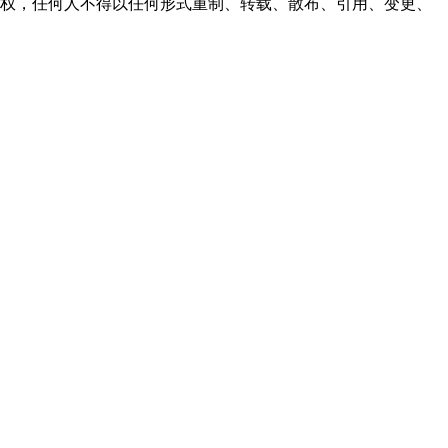
之同意或授权，任何人不得以任何形式重制、转载、散布、引用、变更、