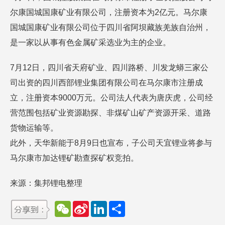
尔康国城国康矿业有限公司，注册资本为2亿元。马尔康
国城国康矿业有限公司位于四川省阿坝藏族羌族自治州，
是一家以从事有色金属矿采选业为主的企业。
7月12日，四川省天府矿业、四川路桥、川发龙蟒三家公
司出资的四川西部锂业集团有限公司在马尔康市注册成
立，注册资本9000万元。公司法人代表为唐庆虎，公司经
营范围包括矿业资源勘探、非煤矿山矿产资源开采、道路
货物运输等。
此外，天华新能于8月9日也宣布，子公司天宜锂业将参与
马尔康市加达锂矿勘查探矿权竞拍。
来源：集邦锂电整理
W
S
L
分
e
i
i
享
C
n
n