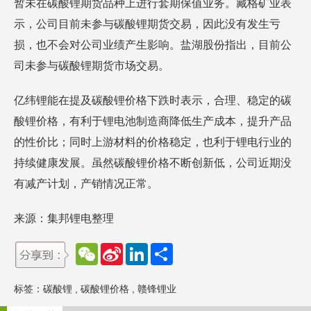
暂未在碳酸锂期货品种上进行套期保值业务。藏格矿业表
示，公司目前未参与碳酸锂期货交易，因此没有发生亏
损，也不会对公司业绩产生影响。盐湖股份指出，目前公
司未参与碳酸锂期货市场交易。
亿纬锂能在提及碳酸锂价格下跌时表示，合理、稳定的碳
酸锂价格，有利于锂电池制造商降低生产成本，提升产品
的性价比；同时上游材料的价格稳定，也利于锂电行业的
持续健康发展。虽然碳酸锂价格不断创新低，公司近期没
有减产计划，产销情况正常。
来源：集邦锂电整理
W
S
L
分
e
i
i
享
C
n
n
h
a
k
标签：
碳酸锂
,
碳酸锂价格
,
赣锋锂业
a
W
e
t
e
d