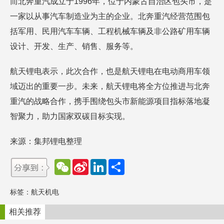
而北奔重汽成立于1996年，位于内蒙古自治区包头市，是
一家以从事汽车制造业为主的企业。北奔重汽经营范围包
括军用、民用汽车车辆、工程机械车辆及非公路矿用车辆
设计、开发、生产、销售、服务等。
航天锂电表示，此次合作，也是航天锂电在电动商用车领
域迈出的重要一步。未来，航天锂电将全方位推进与北奔
重汽的战略合作，携手围绕包头市新能源项目指标落地凝
智聚力，助力国家双碳目标实现。
来源：集邦锂电整理
W
S
L
分
e
i
i
享
C
n
n
h
a
k
标签：
航天机电
a
W
e
t
e
d
i
I
相关推荐
b
n