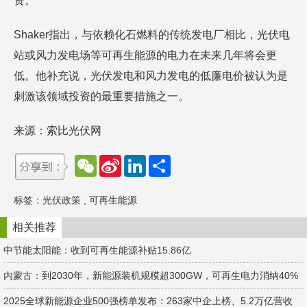
资。
Shaker指出，与依赖化石燃料的传统发电厂相比，光伏电
站或风力发电场等可再生能源的电力在未来几年将会更
低。他补充说，光伏发电和风力发电的低廉电价被认为是
刺激该领域投资的最重要措施之一。
来源：索比光伏网
W
S
L
分
e
i
i
享
C
n
n
h
a
k
标签：
光伏政策
,
可再生能源
a
W
e
t
e
d
i
I
相关推荐
b
n
o
中节能太阳能：收到可再生能源补贴15.86亿
内蒙古：到2030年，新能源装机规模超300GW，可再生电力消纳40%
2025全球新能源企业500强榜单发布：263家中企上榜、5.2万亿营收