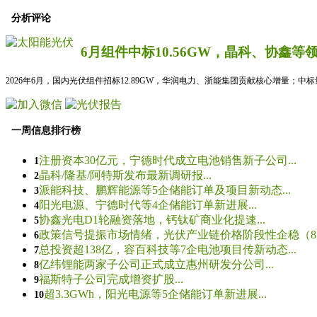
分析评论
6月组件中标10.56GW，晶科、协鑫等
2026年6月，国内光伏组件招标12.89GW，华润电力、浙能集团贡献核心增量；中
一周信息排行榜
注册资本30亿元，宁德时代成立电池销售新子公司...
1
晶科/隆基/阿特斯发布最新调研报...
2
派能科技、鹏辉能源等5企储能订单及项目新动态...
3
阳光电源、宁德时代等4企储能订单新进展...
4
协鑫光电D1轮融资落地，钙钛矿商业化提速...
5
政策信号提振市场情绪，光伏产业链价格阶段性企稳（8.5
6
总投资超138亿，容百科技等7企电池项目传新动态...
7
亿纬锂能两家子公司正式成立惠州研发分公司...
8
福斯特子公司完成增资扩股...
9
超3.3GWh，阳光电源等5企储能订单新进展...
10