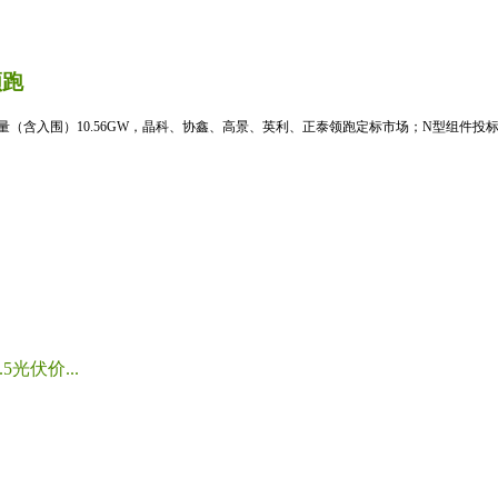
领跑
标量（含入围）10.56GW，晶科、协鑫、高景、英利、正泰领跑定标市场；N型组件投标均
光伏价...