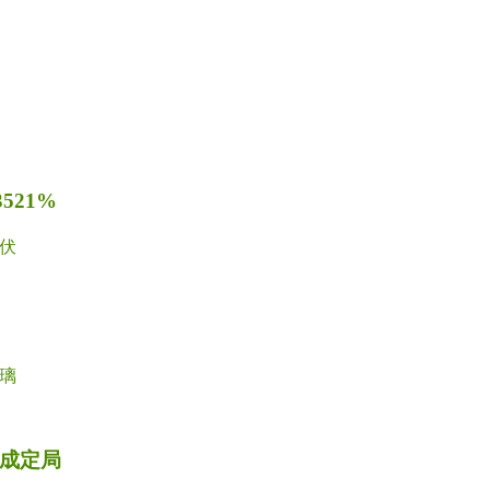
521%
伏
璃
税成定局