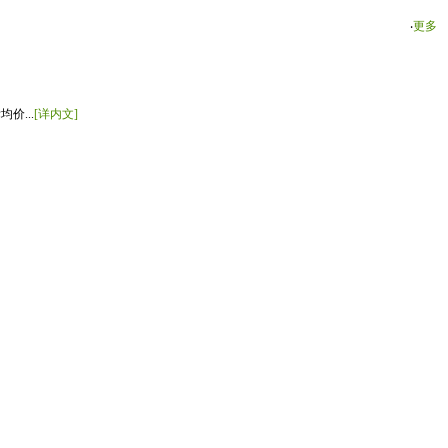
‧
更多
价...
[详内文]