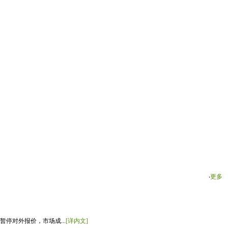
‧
更多
停对外报价，市场成...
[详内文]