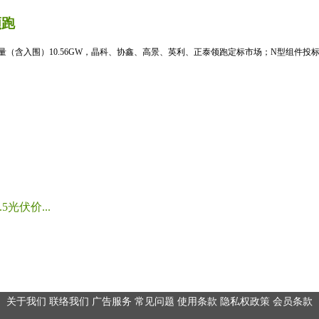
领跑
标量（含入围）10.56GW，晶科、协鑫、高景、英利、正泰领跑定标市场；N型组件投标均
光伏价...
关于我们
联络我们
广告服务
常见问题
使用条款
隐私权政策
会员条款