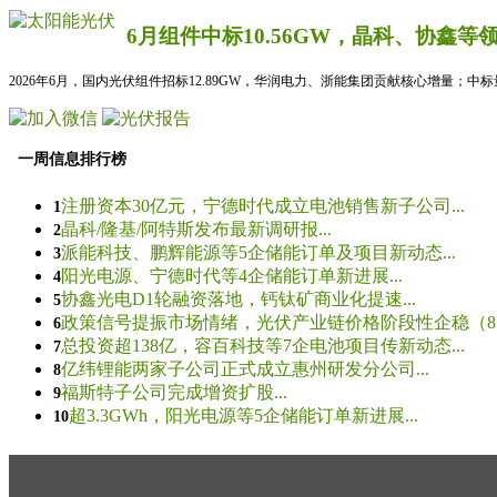
6月组件中标10.56GW，晶科、协鑫等
2026年6月，国内光伏组件招标12.89GW，华润电力、浙能集团贡献核心增量；中
一周信息排行榜
注册资本30亿元，宁德时代成立电池销售新子公司...
1
晶科/隆基/阿特斯发布最新调研报...
2
派能科技、鹏辉能源等5企储能订单及项目新动态...
3
阳光电源、宁德时代等4企储能订单新进展...
4
协鑫光电D1轮融资落地，钙钛矿商业化提速...
5
政策信号提振市场情绪，光伏产业链价格阶段性企稳（8.5
6
总投资超138亿，容百科技等7企电池项目传新动态...
7
亿纬锂能两家子公司正式成立惠州研发分公司...
8
福斯特子公司完成增资扩股...
9
超3.3GWh，阳光电源等5企储能订单新进展...
10