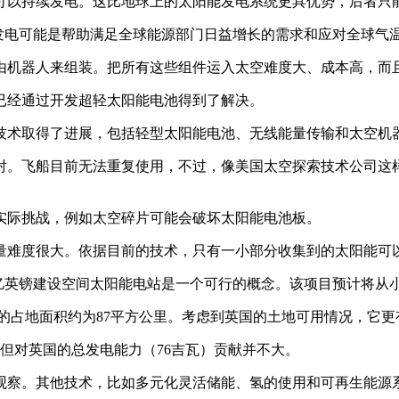
此可以持续发电。这比地球上的太阳能发电系统更具优势，后者只
阳能发电可能是帮助满足全球能源部门日益增长的需求和应对全球气
由机器人来组装。把所有这些组件运入太空难度大、成本高，而
已经通过开发超轻太阳能电池得到了解决。
技术取得了进展，包括轻型太阳能电池、无线能量传输和太空机
射。飞船目前无法重复使用，不过，像美国太空探索技术公司这
实际挑战，例如太空碎片可能会破坏太阳能电池板。
量难度很大。依据目前的技术，只有一小部分收集到的太阳能可
亿英镑建设空间太阳能电站是一个可行的概念。该项目预计将从小
天线的占地面积约为87平方公里。考虑到英国的土地可用情况，它
但对英国的总发电能力（76吉瓦）贡献并不大。
待观察。其他技术，比如多元化灵活储能、氢的使用和可再生能源