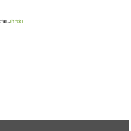
价...
[详内文]