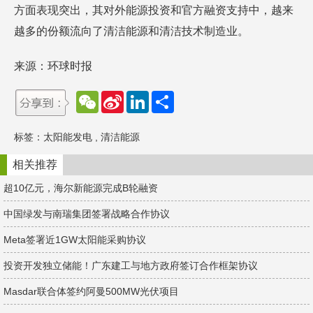
方面表现突出，其对外能源投资和官方融资支持中，越来
越多的份额流向了清洁能源和清洁技术制造业。
来源：环球时报
W
S
L
分
e
i
i
享
C
n
n
h
a
k
标签：
太阳能发电
,
清洁能源
a
W
e
t
e
d
i
I
相关推荐
b
n
o
超10亿元，海尔新能源完成B轮融资
中国绿发与南瑞集团签署战略合作协议
Meta签署近1GW太阳能采购协议
投资开发独立储能！广东建工与地方政府签订合作框架协议
Masdar联合体签约阿曼500MW光伏项目