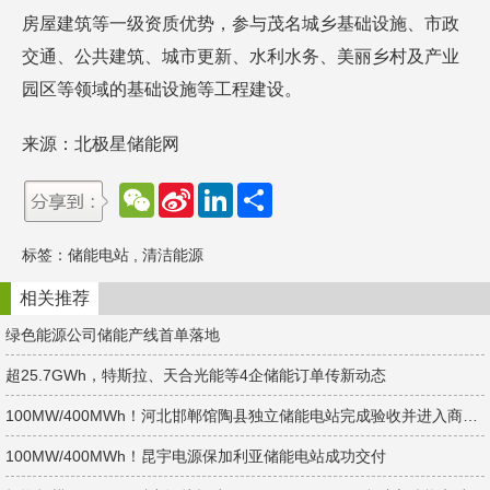
房屋建筑等一级资质优势，参与茂名城乡基础设施、市政
交通、公共建筑、城市更新、水利水务、美丽乡村及产业
园区等领域的基础设施等工程建设。
来源：北极星储能网
W
S
L
分
e
i
i
享
C
n
n
h
a
k
标签：
储能电站
,
清洁能源
a
W
e
t
e
d
i
I
相关推荐
b
n
o
绿色能源公司储能产线首单落地
超25.7GWh，特斯拉、天合光能等4企储能订单传新动态
100MW/400MWh！河北邯郸馆陶县独立储能电站完成验收并进入商业运营阶段
100MW/400MWh！昆宇电源保加利亚储能电站成功交付