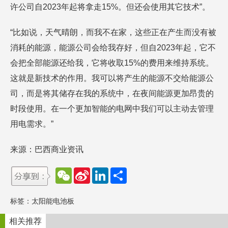
许公司自2023年起将拿走15%。但还会使用其它技术”。
“比如说，天气晴朗，而我不在家，这些正在产生而没有被
消耗的能源，能源公司会给我存好，但自2023年起，它不
会把全部能源还给我，它将收取15%的费用来维持系统。
这就是新技术的作用。我可以将产生的能源不交给能源公
司，而是将其储存在我的系统中，在夜间能源更加昂贵的
时段使用。在一个更加智能的电网中我们可以主动去管理
用电需求。”
来源：巴西商业资讯
W
S
L
分
e
i
i
享
C
n
n
h
a
k
标签：
太阳能电池板
a
W
e
t
e
d
i
I
相关推荐