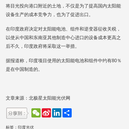
将目光投向港口附近的土地，不仅是为了提高国内太阳能
设备生产的成本竞争力，也为了促进出口。
在印度政府决定对太阳能电池、组件和逆变器征收关税，
以使从中国和东南亚其他制造中心进口的设备成本更高之
后不久，印度政府将采取这一举措。
据报道称，印度项目使用的太阳能电池和组件中约有80％
是在中国制造的。
文章来源：北极星太阳能光伏网
W
S
L
分
e
i
i
享
C
n
n
h
a
k
标签：
印度光伏