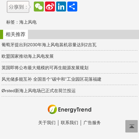
W
S
L
分
e
i
i
享
C
n
n
h
a
k
标签：
海上风电
a
W
e
t
e
d
i
I
相关推荐
b
n
o
葡萄牙提出到2030年海上风电装机容量达到2吉瓦
欧盟国家推动海上风电发展
英国即将公布最大规模的可再生能源发展规划
风光储多能互补 全国首个“碳中和”工业园区花落福建
Ørsted新海上风电场已正式在荷兰投运
关于我们
联系我们
广告服务