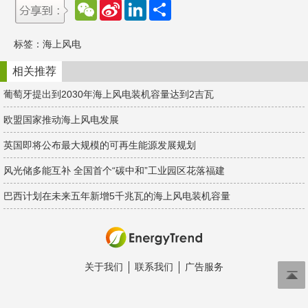
W
S
L
分
e
i
i
享
C
n
n
h
a
k
标签：
海上风电
a
W
e
t
e
d
i
I
相关推荐
b
n
o
葡萄牙提出到2030年海上风电装机容量达到2吉瓦
欧盟国家推动海上风电发展
英国即将公布最大规模的可再生能源发展规划
风光储多能互补 全国首个“碳中和”工业园区花落福建
巴西计划在未来五年新增5千兆瓦的海上风电装机容量
关于我们
联系我们
广告服务